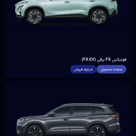
فونیکس FX برقی (FX EV)
صفحه محصول
شرایط فروش