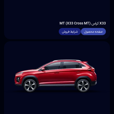
X33 کراس MT (X33 Cross MT)
صفحه محصول
شرایط فروش