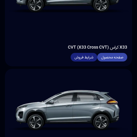
X33 کراس CVT (X33 Cross CVT)
صفحه محصول
شرایط فروش