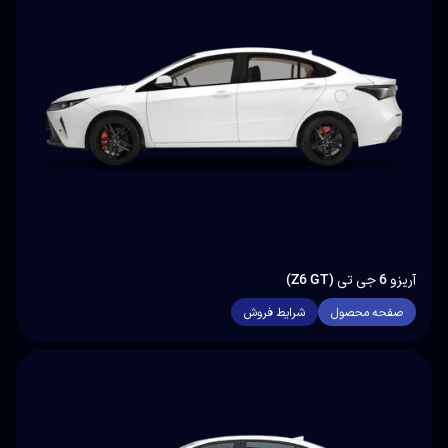
آریزو 6 جی تی (Z6 GT)
صفحه محصول
شرایط فروش