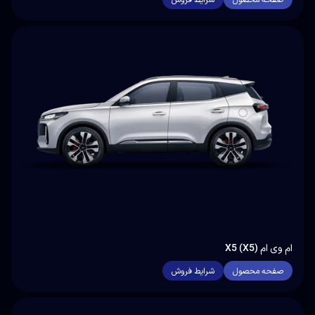
ام وی ام X5 (X5)
صفحه محصول
شرایط فروش