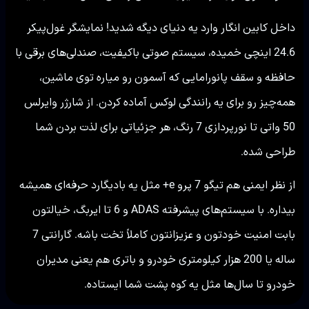
داخل کابین انگار وارد یه دنیای دیگه شدید! نمایشگر غول‌پیکر
24.6 اینچی خمیده، سیستم صوتی باکیفیت، صندلی‌های برقی با
حافظه و سقف پانورامایی که آسمون رو میاره توی ماشین،
همه‌چیز رو برای یه رانندگی لوکس آماده کردن. از شارژر وایرلس
50 واتی تا نورپردازی 7 رنگ، هر جزئیاتی برای لذت بردن شما
طراحی شده.
از نظر ایمنی هم تیگو 7 پرو e+ مثل یه بادیگارد حرفه‌ای همیشه
بیداره. با سیستم‌های پیشرفته ADAS و 6 تا ایربگ، خیالتون
بابت امنیت خودتون و عزیزانتون کاملاً تخت باشه. گارانتی 7
ساله یا 200 هزار کیلومتری خودرو و باتری هم یعنی مدیران
خودرو تا سال‌ها مثل یه کوه پشت شما ایستاده.