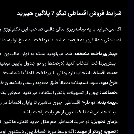
شرایط فروش اقساطی تیگو 7 پلاگین هیبرید
اگه می‌خواید با یه برنامه‌ریزی مالی دقیق صاحب این تکنولوژی ر
نمایندگی دهقانپور یه فرصت عالیه. با پرداخت یه مبلغ اولیه، م
پیش‌پرداخت منعطف:
○
پیش‌پرداخت انتخاب کنید (درصدها رو تو جدول پایین ببینید)
مدت اقساط:
انتخاب بازه زمانی بازپرداخت کاملاً با شماست؛ از ۱ سال تا ۵ سال (۱۲ تا ۶۰ ماه
○
نرخ بهره:
سود تسهیلات دقیقاً طبق مصوبه رسمی بانک‌های طرف قرارداد و معادل ۲۳ د
○
ضمانت:
چون از تسهیلات بانکی استفاده می‌کنید، معرفی یک ض
○
بیمه بدنه:
تو طرح اقساطی، چون ماشین تا پایان اقساط در ره
○
بدنه هم می‌شه تا خیالتون از هر بابت راحت باشه.
زمان تحویل:
تو خرید اقساطی هم مثل خرید نقدی، ماشین نهایتاً تو ۹۰ روز کاری بهتون تحویل
○
تسویه زودتر از موعد:
اگه وسط دوره اقساط پول دستتون اومد
○