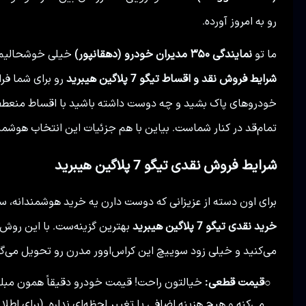
رو به امروز آورده.
ما تو
نمایندگی ۳۵۰ مدیران خودرو (دهقانپور)
خیلی خوشحالیم که
شرایط فروش نقد و اقساط تیگو 7 پلاگین هیبرید
رو برای شما فرا
خودروهای پاک بشید و چه دوست داشته باشید با اقساط منعطف، 
تمام‌قد در کنار شماست. بیاین با هم جزئیات این انتخاب هوشمند
شرایط فروش نقدی تیگو 7 پلاگین هیبرید
برای اون دسته از عزیزانی که دوست دارن یه خرید هوشمندانه، سر
خرید نقدی تیگو 7 پلاگین هیبرید
بهترین گزینه‌ست. با این روش
می‌کنید و خیلی زود سوییچ این کراس‌اوور مدرن رو تحویل می‌گیر
قیمت قطعی:
خیالتون راحت! قیمت خودرو دقیقاً همون مبلغ
○
می‌کنه و هیچ هزینه اضافی یا تغییر لحظه‌ای نداره. (برای اط