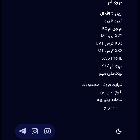
ام وی ام
آریزو 5 اف ال
آریزو 5 پرو
ام وی ام X5
X22 پرو MT
X33 کراس CVT
X33 کراس MT
X55 Pro IE
ام‌وی‌ام X77
لینک‌های مهم
شرایط فروش محصولات
طرح تعویض
سامانه یکپارچه
تست درایو
توسعه و پشتیبانی
Eron