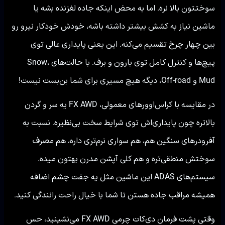
سوختتون بالا نره. اما به محض اینکه جاده لغزنده بشه یا
ماشین نیاز به کشش بیشتر داشته باشه، خودش خودکار نیرو رو
بین چهار چرخ تقسیم می‌کنه. این یعنی پایداری عالی توی
پیچ‌ها و کنترل کامل توی بارون و برف. با حالت‌های Snow،
Mud و Off-road، دیگه هیچ مسیری برای شما بن‌بست نیست!
در مقایسه با کراس‌اوورهای معمولی، FX AWD یه سر و گردن
بالاتره چون پایداری‌اش توی شرایط سخت بی‌نظیره. نسبت به
آفرودرهای سنگین هم، هم سواری نرم‌تری داره، هم مصرف
سوختش منطقی‌تره و هم کلی آپشن مدرن بهتون میده.
سیستم‌های ADAS این ماشین مثل یه جفت چشم اضافه
همیشه مراقب جاده هستن تا شما با خیال راحت رانندگی کنید.
وقتی پشت فرمان دی‌کات چرمی FX AWD می‌نشینید، حس