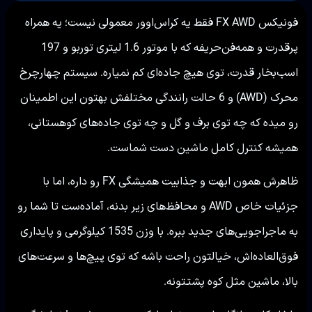
فونیکس FX AWD فقط یه کراس‌اوور معمولی نیست؛ یه همراه
پرقدرت و همه‌فن‌حریفه که با موتور 1.6 لیتری توربو و 197
اسب‌بخار قدرت، توی هیچ جاده‌ای کم نمیاره. سیستم چهارچرخ
محرک (AWD) و 6 حالت رانندگی مختلفش بهتون این اطمینان
رو میده که چه توی برف و گل و چه توی جاده‌های کوهستانی،
همیشه کنترل کامل ماشین دست شماست.
ظاهرش همون ابهت و جذابیت همیشگی FX رو داره، اما با
جزئیات خاص AWD و محافظ‌های زیر بدنه، آماده‌ست تا شما رو
به ماجراجویی‌های جدید ببره. با وزن 1535 کیلوگرمی و پایداری
فوق‌العاده‌اش، خیالتون راحت باشه که توی پیچ‌ها و سرعت‌های
بالا، ماشین مثل کوه پشتتونه.