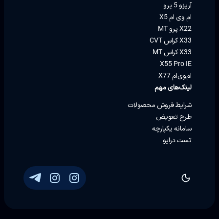
آریزو 5 پرو
ام وی ام X5
X22 پرو MT
X33 کراس CVT
X33 کراس MT
X55 Pro IE
ام‌وی‌ام X77
لینک‌های مهم
شرایط فروش محصولات
طرح تعویض
سامانه یکپارچه
تست درایو
توسعه و پشتیبانی
Eron