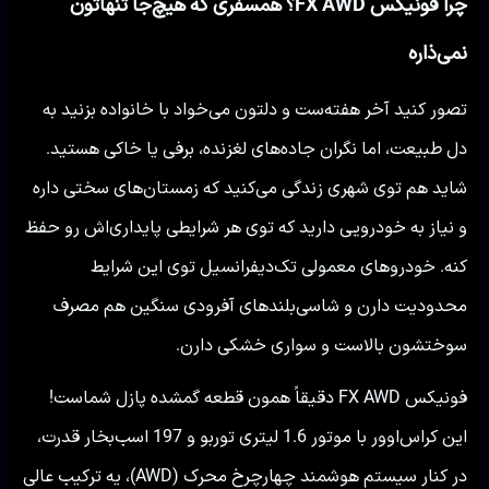
چرا فونیکس FX AWD؟ همسفری که هیچ‌جا تنهاتون
نمی‌ذاره
تصور کنید آخر هفته‌ست و دلتون می‌خواد با خانواده بزنید به
دل طبیعت، اما نگران جاده‌های لغزنده، برفی یا خاکی هستید.
شاید هم توی شهری زندگی می‌کنید که زمستان‌های سختی داره
و نیاز به خودرویی دارید که توی هر شرایطی پایداری‌اش رو حفظ
کنه. خودروهای معمولی تک‌دیفرانسیل توی این شرایط
محدودیت دارن و شاسی‌بلندهای آفرودی سنگین هم مصرف
سوختشون بالاست و سواری خشکی دارن.
فونیکس FX AWD دقیقاً همون قطعه گمشده پازل شماست!
این کراس‌اوور با موتور 1.6 لیتری توربو و 197 اسب‌بخار قدرت،
در کنار سیستم هوشمند چهارچرخ محرک (AWD)، یه ترکیب عالی