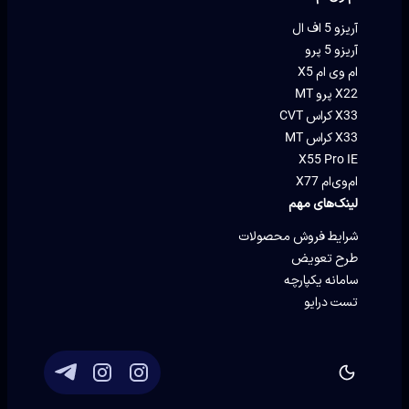
آریزو 5 اف ال
آریزو 5 پرو
ام وی ام X5
X22 پرو MT
X33 کراس CVT
X33 کراس MT
X55 Pro IE
ام‌وی‌ام X77
لینک‌های مهم
شرایط فروش محصولات
طرح تعویض
سامانه یکپارچه
تست درایو
توسعه و پشتیبانی
Eron