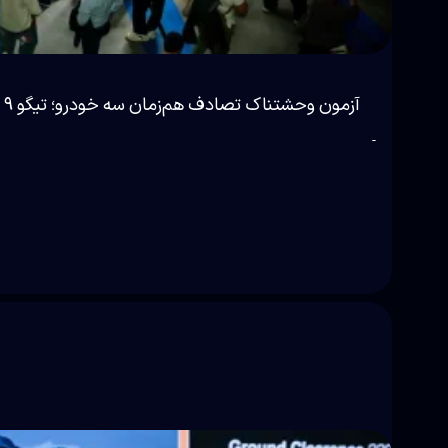
آزمون وحشتناک تصادف هم‌زمان سه خودرو؛ تیگو ۹ چطور از دژ مستحکم ایمنی خود دفاع کرد؟
-