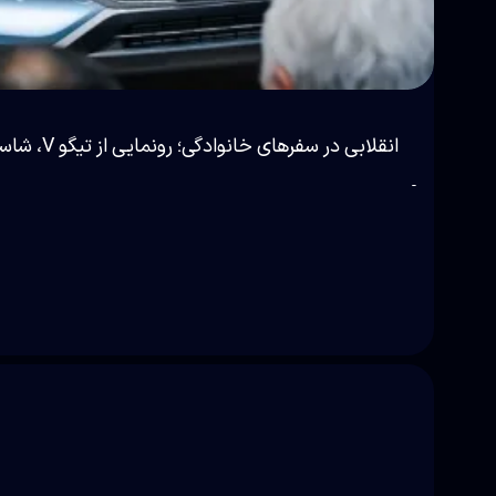
انقلابی در سفرهای خانوادگی؛ رونمایی از تیگو V، شاسی‌بلند ۳ کاره شگفت‌انگیز چری!
-