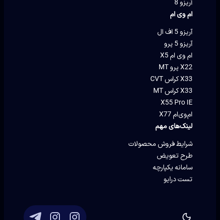
آریزو 8
ام وی ام
آریزو 5 اف ال
آریزو 5 پرو
ام وی ام X5
X22 پرو MT
X33 کراس CVT
X33 کراس MT
X55 Pro IE
ام‌وی‌ام X77
لینک‌های مهم
شرایط فروش محصولات
طرح تعویض
سامانه یکپارچه
تست درایو