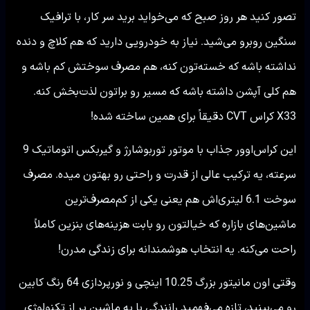
تصور کنید هر روز صبح که می‌خواید برید سر کار، با ترافیک
سنگین روبرو می‌شید. نیاز به خودرویی دارید که هم کلاچ و دنده
نداشته باشه که خسته‌تون کنه، هم مصرف سوختش کم باشه و
هم کلی آپشن داشته باشه که مسیر رو براتون لذت‌بخش کنه.
X33 کراس CVT دقیقاً برای همین ساخته شده!
این کراس‌اوور جذاب با موتور توربوشارژ و گیربکس اتوماتیک 9
سرعته، یه ترکیب عالی از قدرت و راحتی رو بهتون میده. مصرف
سوخت 6.1 لیتری‌اش هم یعنی یکی از کم‌مصرف‌ترین
ماشین‌های بازاره که خیالتون رو بابت هزینه‌های بنزین کاملاً
راحت می‌کنه. یه انتخاب هوشمندانه برای زندگی مدرن!
وقتی اون مانیتور بزرگ 10.25 اینچی و نورپردازی 64 رنگ کابین
رو می‌بینید، تازه می‌فهمید رانندگی با یه ماشین پر از تکنولوژی