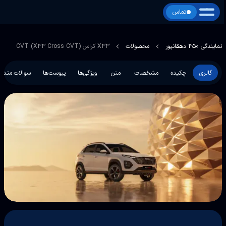
تماس
نمایندگی 350 دهقانپور
محصولات
X33 کراس CVT (X33 Cross CVT)
گالری
چکیده
مشخصات
متن
ویژگی‌ها
پیوست‌ها
سوالات متداو