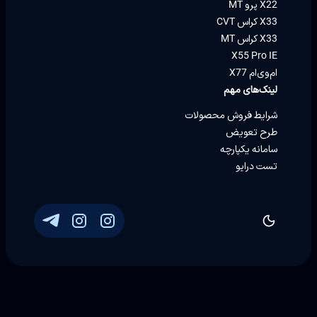
X22 پرو MT
X33 کراس CVT
X33 کراس MT
X55 Pro IE
ام‌وی‌ام X77
لینک‌های مهم
شرایط فروش محصولات
طرح تعویض
سامانه یکپارچه
تست درایو
توسعه و پشتیبانی
Eron