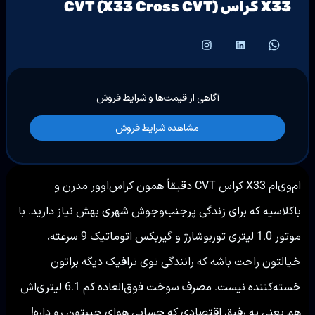
X33 کراس CVT (X33 Cross CVT)
آگاهی از قیمت‌ها و شرایط فروش
مشاهده شرایط فروش
ام‌وی‌ام X33 کراس CVT دقیقاً همون کراس‌اوور مدرن و
باکلاسیه که برای زندگی پرجنب‌وجوش شهری بهش نیاز دارید. با
موتور 1.0 لیتری توربوشارژ و گیربکس اتوماتیک 9 سرعته،
خیالتون راحت باشه که رانندگی توی ترافیک دیگه براتون
خسته‌کننده نیست. مصرف سوخت فوق‌العاده کم 6.1 لیتری‌اش
هم یعنی یه رفیق اقتصادی که حسابی هوای جیبتون رو داره!