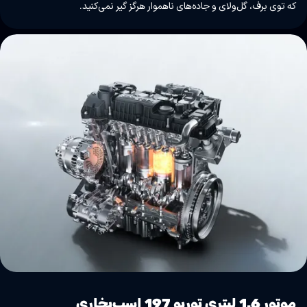
که توی برف، گل‌ولای و جاده‌های ناهموار هرگز گیر نمی‌کنید.
موتور 1.6 لیتری توربو 197 اسب‌بخاری