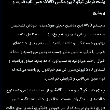
پشت فرمان تیگو 7 پرو مکس AWD؛ حس ناب قدرت و
پایداری
سیستم AWD این ماشین خیلی هوشمنده؛ خودش تشخیص
میده که چه زمانی نیرو رو به چرخ‌های عقب منتقل کنه تا
بهترین چسبندگی رو داشته باشید. این یعنی توی جاده‌های
خیس یا برفی، ماشین مثل چسب به زمین می‌چسبه و شما با
خیال راحت می‌تونید به مسیرتون ادامه بدید. موتور پرقدرت و
گشتاور 290 نیوتن‌متری‌اش هم خیالتون رو راحت می‌کنه که
توی هیچ سربالایی و شرایطی کم نمیاره.
چیزی که تیگو 7 پرو مکس AWD رو از بقیه متمایز می‌کنه، تنوع
حالت‌های رانندگی‌اش هست. مثلاً توی حالت Snow، ماشین
طوری تنظیم می‌شه که از سر خوردن جلوگیری کنه، یا توی حالت