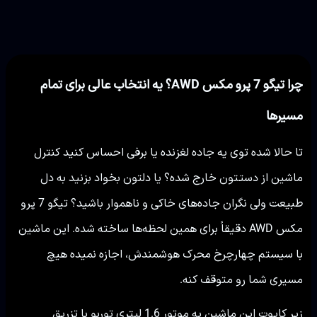
چرا تیگو 7 پرو مکس AWD؟ یه انتخاب عالی برای تمام
مسیرها
تا حالا شده توی یه جاده لغزنده یا برفی احساس کنید کنترل
ماشین از دستتون خارج شده؟ یا دلتون بخواد بزنید به دل
طبیعت ولی نگران جاده‌های خاکی و ناهموار باشید؟ تیگو 7 پرو
مکس AWD دقیقاً برای همین لحظه‌ها ساخته شده. این ماشین
با سیستم چهارچرخ محرک هوشمندش، اجازه نمیده هیچ
مسیری شما رو متوقف کنه.
زیر کاپوت این ماشین یه موتور 1.6 لیتری توربو با تزریق