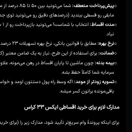
پیش‌پرداخت منعطف:
شما می‌تونید ب
○
مابقی رو قسطی ببندید (درصدهای دقیق رو می‌تونید توی جدول
مدت اقساط:
○
نیاد.
نرخ بهره:
مطابق با قوانین بانکی، نرخ بهره تسهیلات ۲۳ درصد سالیانه در نظر گرفته شده.
○
ضمانت:
برای استفاده از این طرح، نیاز به یک ضامن معتبر (کا
○
بیمه بدنه:
چون ماشین تا پایان اقساط در رهن می‌مونه، علاوه 
○
سرمایه شما کاملاً حفظ بشه.
تسویه زودتر از موعد:
اگه وسط راه پول دستتون اومد و خواست
○
باقی‌مونده براتون کسر میشه.
مدارک لازم برای خرید اقساطی ایکس ۳۳ کراس
برای اینکه پروندهٔ وام سریع‌تر تأیید شود، مدارک زیر را (برای خر