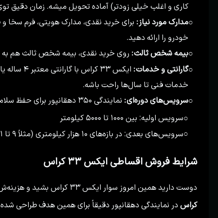
کاری و اغلب خیلی زودتر) آماده تحویل میشه. زمان دقیق توی 
مدارک مورد نیاز:
برای خرید نقدی، مدارک هویتی، فرم سخا و
○
خودرو را ارائه دهید.
بیمه شخص ثالث:
روی خرید نقدی، بیمه شخص ثالث هم به ع
○
گارانتی و خدمات:
○
خدمات فنی تا سال‌ها راحت باشه.
سرویس‌های دوره‌ای:
نمایندگی ۳۵۰ دهقانپور برای حفظ سلامت ماشینتون، برنامه منظمی داره:
○
سرویس اولیه: بین ۱۰۰۰ تا ۵۰۰۰ کیلومتر
○
سرویس‌های بعدی: در بازه‌های ۱۰ هزار کیلومتری (مثلاً ۹ تا ۱۱ هزار، ۱۹ تا ۲۱ هزار و...)
○
شرایط فروش اقساطی ایکس ۳۳ کراس
دوست دارید همین امروز سوار ایکس ۳۳ کراس بشید و هزینه‌ش رو به مرور بپردازید؟
کراس
در نمایندگی دهقانپور دقیقاً برای همین هدف طراحی شده ت