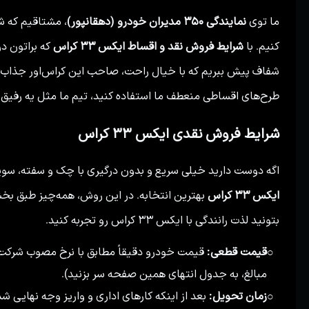
ما توی
نمایندگی ۳۵۰ مدیران خودرو (دهقانپور)
، مشتاقیم که ش
کنیم. با
شرایط فروش نقد و اقساط ایکس ۳۳ کراس
که براتون در
شفاف پیش ببریم که با خیال راحت، صاحب این کراس‌اور جذاب ب
طرح‌های اقساطی منعطف ما استفاده کنید، تیم ما مثل یه رفیق ق
شرایط فروش نقدی ایکس ۳۳ کراس
اگه دوست دارید خیلی سریع و بدون درگیری با چک و سفته، سو
ایکس ۳۳ کراس
بهترین انتخابه. در این روش، همه‌چیز طبق بخش
بتونید لذت رانندگی با ایکس ۳۳ کراس رو تجربه کنید.
قیمت قطعی:
قیمت خودرو دقیقاً مطابق با نرخ مصوب شرکت م
○
مبالغ، به جدول انتهای همین صفحه سر بزنید).
زمان تحویل:
○