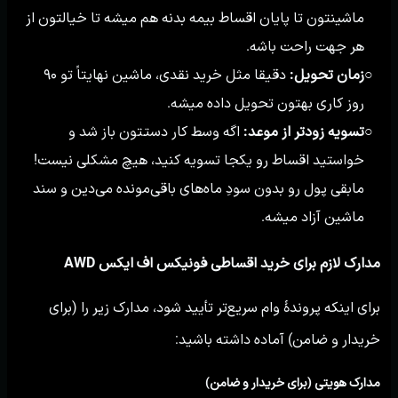
ماشینتون تا پایان اقساط بیمه بدنه هم میشه تا خیالتون از
هر جهت راحت باشه.
زمان تحویل:
دقیقا مثل خرید نقدی، ماشین نهایتاً تو ۹۰
○
روز کاری بهتون تحویل داده میشه.
تسویه زودتر از موعد:
اگه وسط کار دستتون باز شد و
○
خواستید اقساط رو یکجا تسویه کنید، هیچ مشکلی نیست!
مابقی پول رو بدون سودِ ماه‌های باقی‌مونده می‌دین و سند
ماشین آزاد میشه.
مدارک لازم برای خرید اقساطی فونیکس اف ایکس AWD
برای اینکه پروندهٔ وام سریع‌تر تأیید شود، مدارک زیر را (برای
خریدار و ضامن) آماده داشته باشید:
مدارک هویتی (برای خریدار و ضامن)