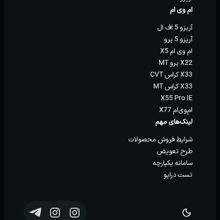
ام وی ام
آریزو 5 اف ال
آریزو 5 پرو
ام وی ام X5
X22 پرو MT
X33 کراس CVT
X33 کراس MT
X55 Pro IE
ام‌وی‌ام X77
لینک‌های مهم
شرایط فروش محصولات
طرح تعویض
سامانه یکپارچه
تست درایو