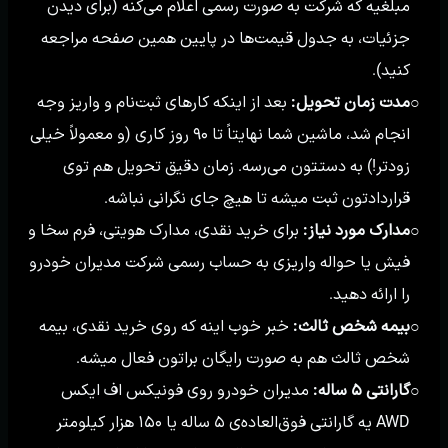
مبلغیه که شرکت به صورت رسمی اعلام می‌کنه (برای دیدن
جزئیات، به جدول قیمت‌ها در پایین همین صفحه مراجعه
کنید).
مدت زمان تحویل:
بعد از اینکه کارهای ثبت‌نام و واریز وجه
○
انجام شد، ماشین شما نهایتاً تا ۹۰ روز کاری (و معمولاً خیلی
زودتر!) به دستتون می‌رسه. زمان دقیق تحویل هم توی
قراردادتون ثبت میشه تا هیچ جای نگرانی نباشه.
مدارک مورد نیاز:
برای خرید نقدی، مدارک هویتی، فرم سخا و
○
فیش یا حواله واریزی به حساب رسمی شرکت مدیران خودرو
را ارائه دهید.
بیمه شخص ثالث:
خبر خوب اینه که روی خرید نقدی، بیمه
○
شخص ثالث هم به صورت رایگان براتون فعال میشه.
گارانتی ۵ ساله:
مدیران خودرو روی فونیکس اف ایکس
○
AWD یه گارانتی فوق‌العاده‌ی ۵ ساله یا ۱۵۰ هزار کیلومتر