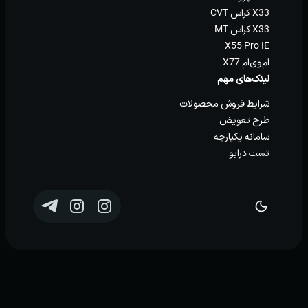
X33 کراس CVT
X33 کراس MT
X55 Pro IE
ام‌وی‌ام X77
لینک‌های مهم
شرایط فروش محصولات
طرح تعویض
سامانه یکپارچه
تست درایو
توسعه و پشتیبانی
Eron