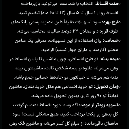
مدت اقساط:
انتخاب با شماست! می‌تونید بازپرداخت
○
اقساط رو از ۱ سال تا ۵ سال (۱۲ تا ۶۰ ماه) تنظیم کنید.
نرخ بهره:
سود تسهیلات دقیقاً طبق مصوبه رسمی بانک‌های
○
طرف قرارداد و معادل ۲۳ درصد سالیانه محاسبه می‌شه.
ضمانت:
برای استفاده از این تسهیلات، معرفی یک ضامن
○
معتبر (کارمند یا دارای جواز کسب) الزامیه.
بیمه بدنه:
تو طرح اقساطی، چون ماشین تا پایان اقساط در
○
رهن می‌مونه، علاوه بر بیمه شخص ثالث، ماشینتون بیمه
بدنه هم می‌شه تا خیالتون تو جاده‌ها حسابی جمع باشه.
زمان تحویل:
تو خرید اقساطی هم مثل خرید نقدی، ماشین
○
نهایتاً تو ۹۰ روز کاری بهتون تحویل داده می‌شه.
تسویه زودتر از موعد:
اگه وسط دوره اقساط تصمیم گرفتید
○
کل بدهی رو یکجا پرداخت کنید، هیچ مشکلی نیست! سود
ماه‌های باقی‌مانده از مبلغ کل کسر می‌شه و ماشین فک رهن