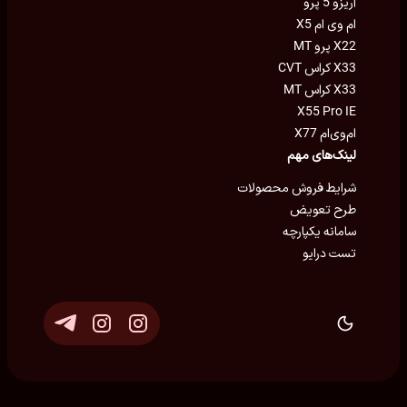
آریزو 5 پرو
ام وی ام X5
X22 پرو MT
X33 کراس CVT
X33 کراس MT
X55 Pro IE
ام‌وی‌ام X77
لینک‌های مهم
شرایط فروش محصولات
طرح تعویض
سامانه یکپارچه
تست درایو
توسعه و پشتیبانی
Eron