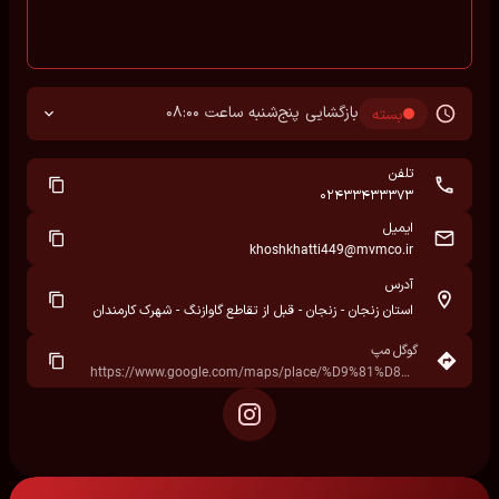
بازگشایی پنج‌شنبه ساعت 08:00
بسته
تلفن
02433433373
ایمیل
khoshkhatti449@mvmco.ir
آدرس
استان زنجان - زنجان - قبل از تقاطع گاوازنگ - شهرک کارمندان
گوگل مپ
https://www.google.com/maps/place/%D9%81%D8%A7%D8%B2+%DB%B1%D8%8C+%D8%B2%D9%86%D8%AC%D8%A7%D9%86%D8%8C+%D8%A7%D8%B3%D8%AA%D8%A7%D9%86+%D8%B2%D9%86%D8%AC%D8%A7%D9%86%D8%8C+%D8%A7%DB%8C%D8%B1%D8%A7%D9%86%E2%80%AD/@36.6911258,48.5055077,17z/data=!3m1!4b1!4m6!3m5!1s0x3ff61a762539ab37:0x148e18e8700b3e0d!8m2!3d36.6911744!4d48.5067035!16s%2Fg%2F1vkxkrh2?hl=fa