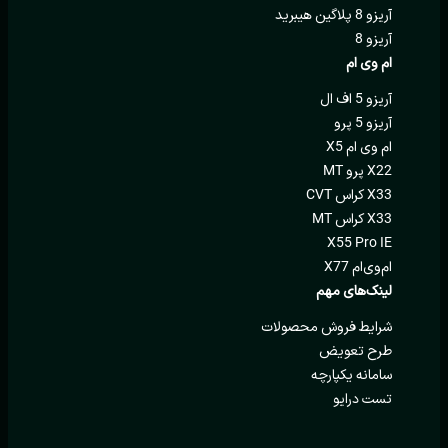
آریزو 8 پلاگین هیبرید
آریزو 8
ام وی ام
آریزو 5 اف ال
آریزو 5 پرو
ام وی ام X5
X22 پرو MT
X33 کراس CVT
X33 کراس MT
X55 Pro IE
ام‌وی‌ام X77
لینک‌های مهم
شرایط فروش محصولات
طرح تعویض
سامانه یکپارچه
تست درایو