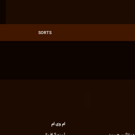
SORTS
ام وی ام
آریزو 5 اف ال