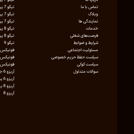
تماس با ما
تیگو 7 پرو مکس AWD
وبلاگ
تیگو 7 پرو مکس
نمایندگی ها
تیگو 7 پرو پریمیوم
خدمات
تیگو 8 پرو E پلاس
فرصت‌های شغلی
تیگو 8 پرو مکس IE
شرایط و ضوابط
تیگو 9
مسئولیت اجتماعی
فونیکس FX AWD
سیاست حفظ حریم خصوصی
فونیکس FX برقی
سیاست کوکی
فونیکس FX
سوالات متداول
آریزو 6 جی تی
آریزو 6 پرو
آریزو 8 پلاگین هیبرید
آریزو 8