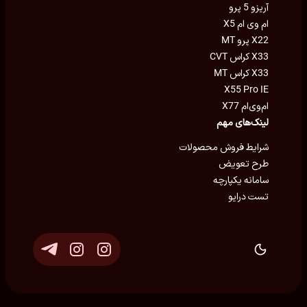
آریزو 5 پرو
ام وی ام X5
X22 پرو MT
X33 کراس CVT
X33 کراس MT
X55 Pro IE
ام‌وی‌ام X77
لینک‌های مهم
شرایط فروش محصولات
طرح تعویض
سامانه یکپارچه
تست درایو
توسعه و پشتیبانی
Eron