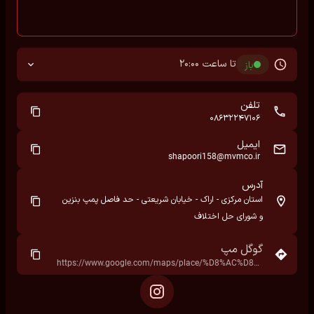
تا ساعت 20:00
باز
تلفن
08632247106
ایمیل
shapoori158@mvmco.ir
آدرس
استان مرکزی - اراک - خیابان شریعتی - حد فاصل پمپ بنزین
و شورای حل اختلاف
گوگل مپ
https://www.google.com/maps/place/%D8%AC%D8%A7%DB%8C%DA%AF%D8%A7%D9%87+%D8%B3%D9%88%D8%AE%D8%AA+%D8%B4%D8%B1%DB%8C%D8%B9%D8%AA%DB%8C%E2%80%AD/data=!4m7!3m6!1s0x3fec9561fea71be9:0x5025e3de326e9d1c!8m2!3d34.0775374!4d49.6908107!16s%2Fg%2F1tgq53nc!19sChIJ6Run_mGV7D8RHJ1uMt7jJVA?hl=fa&rclk=1