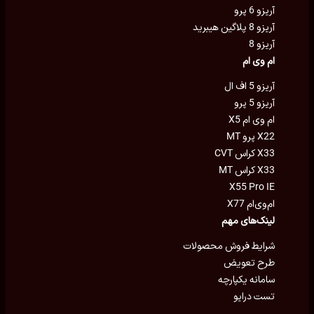
آریزو 6 پرو
آریزو 8 پلاگین هیبرید
آریزو 8
ام وی ام
آریزو 5 اف ال
آریزو 5 پرو
ام وی ام X5
X22 پرو MT
X33 کراس CVT
X33 کراس MT
X55 Pro IE
ام‌وی‌ام X77
لینک‌های مهم
شرایط فروش محصولات
طرح تعویض
سامانه یکپارچه
تست درایو