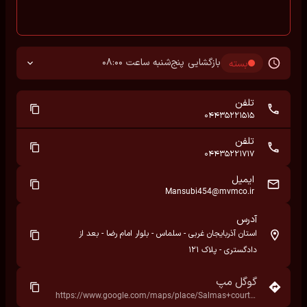
بازگشایی پنج‌شنبه ساعت 08:00
بسته
تلفن
04435221515
تلفن
04435221717
ایمیل
Mansubi454@mvmco.ir
آدرس
استان آذربایجان غربی - سلماس - بلوار امام رضا - بعد از
دادگستری - پلاک ۱۲۱
گوگل مپ
https://www.google.com/maps/place/Salmas+courthouse/@38.2204546,44.7673821,17z/data=!3m1!4b1!4m6!3m5!1s0x4011aeff29a877ed:0x4b3d605b01981662!8m2!3d38.2204546!4d44.7673821!16s%2Fg%2F11dxqn01f4