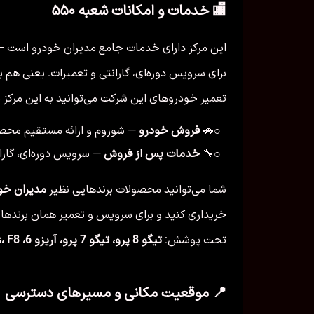
🏬 خدمات و امکانات شعبه ۵۵۰
این مرکز دارای خدمات جامع مدیران خودرو است 
برای سرویس دوره‌ای، گارانتی و تعمیرات. یعنی هم
تعمیر خودروهای این شرکت می‌توانید به این مرکز م
🚗
فروش خودرو
— شوروم و ارائه مستقیم محصو
○
🔧
خدمات پس از فروش
— سرویس دوره‌ای، گارا
○
شما می‌توانید محصولات برندهایی نظیر
مدیران خود
خریداری کنید و برای سرویس و تعمیر همان برندها 
تحت پوشش:
تیگو 8 پرو، تیگو 7 پرو، آریزو 6، X55 Pro، X33 Cross، F8 و آریزو 8
📍 موقعیت مکانی و مسیرهای دسترسی