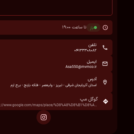
تا ساعت 19:00
باز
تلفن
04133308082
ایمیل
Asa550@mvmco.ir
آدرس
استان آذربایجان شرقی - تبریز - ولیعصر - فلکه بارنج - برج ارم
گوگل مپ
https://www.google.com/maps/place/%D8%A8%D8%B1%D8%AC+%D8%A7%D8%B1%D9%85%E2%80%AD/@38.0564773,46.3684956,17z/data=!3m1!4b1!4m6!3m5!1s0x401a1bafa17c03c3:0xb4e96d06c8451b28!8m2!3d38.0564773!4d46.3684956!16s%2Fg%2F11c59tvv3n