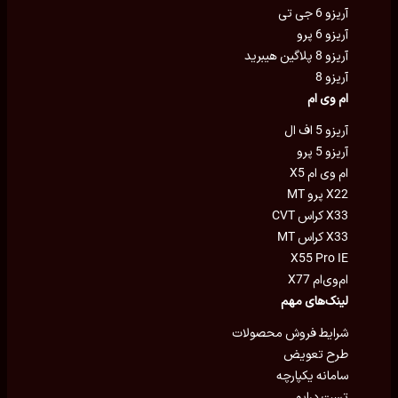
آریزو 6 جی تی
آریزو 6 پرو
آریزو 8 پلاگین هیبرید
آریزو 8
ام وی ام
آریزو 5 اف ال
آریزو 5 پرو
ام وی ام X5
X22 پرو MT
X33 کراس CVT
X33 کراس MT
X55 Pro IE
ام‌وی‌ام X77
لینک‌های مهم
شرایط فروش محصولات
طرح تعویض
سامانه یکپارچه
تست درایو