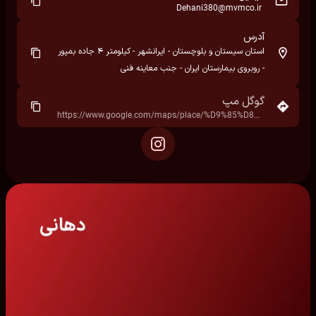
Dehani380@mvmco.ir
آدرس
استان سیستان و بلوچستان - ایرانشهر - کیلومتر ۴ جاده بمپور
- روبروی بیمارستان ایران - جنب معاینه فنی
گوگل مپ
https://www.google.com/maps/place/%D9%85%D8%B1%DA%A9%D8%B2+%D9%85%D8%B9%D8%A7%DB%8C%D9%86%D9%87+%D9%81%D9%86%DB%8C+%D8%B3%D9%86%DA%AF%DB%8C%D9%86+%D8%A7%DB%8C%D8%B1%D8%A7%D9%86%D8%B4%D9%87%D8%B1%E2%80%AD/data=!4m7!3m6!1s0x3ee9a3373e9d0e63:0xe8c266b023bcd155!8m2!3d27.258337!4d60.7225768!16s%2Fg%2F11qpwx4fbz!19sChIJYw6dPjej6T4RVdG8I7Bmwug?hl=fa&rclk=1