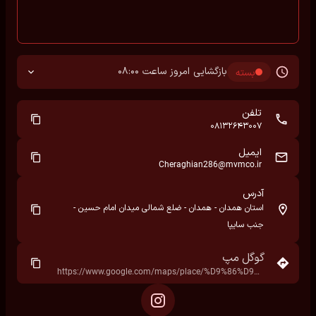
بازگشایی امروز ساعت 08:00
بسته
تلفن
08132643007
ایمیل
Cheraghian286@mvmco.ir
آدرس
استان همدان - همدان - ضلع شمالی میدان امام حسین -
جنب سایپا
گوگل مپ
https://www.google.com/maps/place/%D9%86%D9%85%D8%A7%DB%8C%D9%86%D8%AF%DA%AF%DB%8C+%D8%B3%D8%A7%DB%8C%D9%BE%D8%A7+%D8%AE%D9%88%D8%AF%D8%B1%D9%88+%D8%B9%D8%B8%DB%8C%D9%85%DB%8C%E2%80%AD/data=!4m7!3m6!1s0x3ff1ed3f9bd0a18d:0x2340ea4bfa37ee4a!8m2!3d34.8020574!4d48.5378183!16s%2Fg%2F11c0p_hb3n!19sChIJjaHQmz_t8T8RSu43-kvqQCM?hl=fa&rclk=1