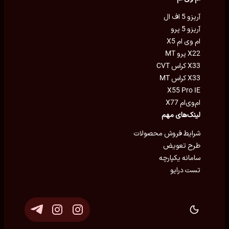
آریزو 5 اف ال
آریزو 5 پرو
ام وی ام X5
X22 پرو MT
X33 کراس CVT
X33 کراس MT
X55 Pro IE
ام‌وی‌ام X77
لینک‌های مهم
شرایط فروش محصولات
طرح تعویض
سامانه یکپارچه
تست درایو
توسعه و پشتیبانی
Eron