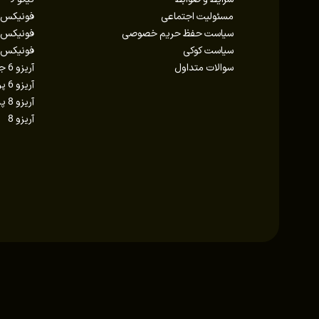
مسئولیت اجتماعی
فونیکس FX AWD
سیاست حفظ حریم خصوصی
فونیکس FX برقی
سیاست کوکی
فونیکس FX
سوالات متداول
آریزو 6 جی تی
آریزو 6 پرو
آریزو 8 پلاگین هیبرید
آریزو 8