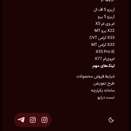
آریزو 5 اف ال
آریزو 5 پرو
ام وی ام X5
X22 پرو MT
X33 کراس CVT
X33 کراس MT
X55 Pro IE
ام‌وی‌ام X77
لینک‌های مهم
شرایط فروش محصولات
طرح تعویض
سامانه یکپارچه
تست درایو
توسعه و پشتیبانی
Eron