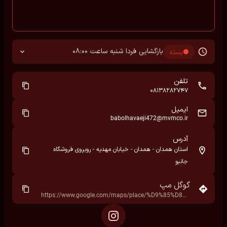
بازگشایی فردا شنبه ساعت 08:00
بسته
تلفن
08138282747
ایمیل
babolhavaeji472@mvmco.ir
آدرس
استان همدان - همدان - خیابان مهدیه - روبروی فروشگاه
جانبو
گوگل مپ
https://www.google.com/maps/place/%D9%85%D8%AF%DB%8C%D8%B1%D8%A7%D9%86+%D8%AE%D9%88%D8%AF%D8%B1%D9%88+%D9%87%D9%85%D8%AF%D8%A7%D9%86+%D9%86%D9%85%D8%A7%DB%8C%D9%86%D8%AF%DA%AF%DB%8C+%D8%A8%D8%A7%D8%A8+%D8%A7%D9%84%D8%AD%D9%88%D8%A7%D8%A6%D8%AC%DB%8C+%DA%A9%D8%AF+472%E2%80%AD/@34.7909228,48.4953628,17z/data=!3m1!4b1!4m6!3m5!1s0x3ff1ed818a2b2437:0xe0adf47967d7ab9!8m2!3d34.7909228!4d48.4953628!16s%2Fg%2F11q96m9kz2