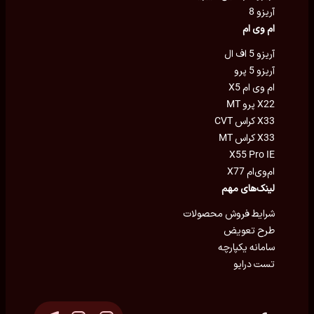
آریزو 8
ام وی ام
آریزو 5 اف ال
آریزو 5 پرو
ام وی ام X5
X22 پرو MT
X33 کراس CVT
X33 کراس MT
X55 Pro IE
ام‌وی‌ام X77
لینک‌های مهم
شرایط فروش محصولات
طرح تعویض
سامانه یکپارچه
تست درایو