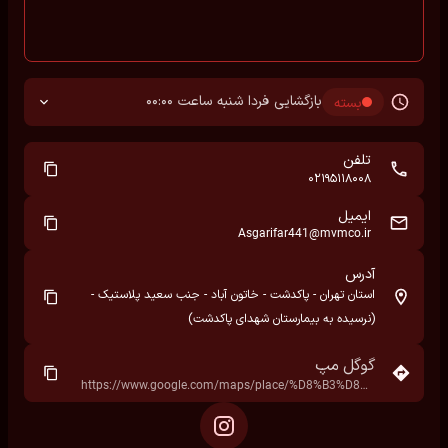
بازگشایی فردا شنبه ساعت 00:00
بسته
تلفن
02195118008
ایمیل
Asgarifar441@mvmco.ir
آدرس
استان تهران - پاکدشت - خاتون آباد - جنب سعید پلاستیک -
(نرسیده به بیمارستان شهدای پاکدشت)
گوگل مپ
https://www.google.com/maps/place/%D8%B3%D8%B9%DB%8C%D8%AF+%D9%BE%D9%84%D8%A7%D8%B3%D8%AA%DB%8C%DA%A9%E2%80%AD/data=!4m7!3m6!1s0x3f91ea88d2dfbacb:0x271192cd1a1850ef!8m2!3d35.4919357!4d51.6712769!16s%2Fg%2F11c1pr7s52!19sChIJy7rf0ojqkT8R71AYGs2SESc?hl=fa&rclk=1