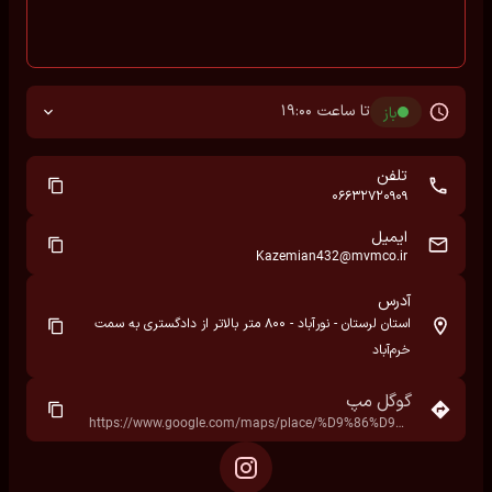
تا ساعت 19:00
باز
تلفن
06632720909
ایمیل
Kazemian432@mvmco.ir
آدرس
استان لرستان - نورآباد - ۸۰۰ متر بالاتر از دادگستری به سمت
خرم‌آباد
گوگل مپ
https://www.google.com/maps/place/%D9%86%D9%85%D8%A7%DB%8C%D9%86%D8%AF%DA%AF%DB%8C+%D9%85%D8%AF%DB%8C%D8%B1%D8%A7%D9%86+%D8%AE%D9%88%D8%AF%D8%B1%D9%88+%DA%A9%D8%A7%D8%B8%D9%85%DB%8C%D8%A7%D9%86+%DA%A9%D8%AF+%DB%B4%DB%B3%DB%B2%E2%80%AD/@34.0464613,47.9950615,17z/data=!3m1!4b1!4m6!3m5!1s0x3fefc9a945c36847:0x9098b574d22bd719!8m2!3d34.0464613!4d47.9950615!16s%2Fg%2F11v5tj9f85