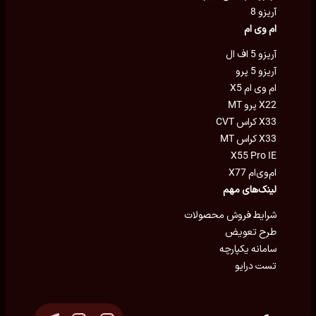
آریزو 8
ام وی ام
آریزو 5 اف ال
آریزو 5 پرو
ام وی ام X5
X22 پرو MT
X33 کراس CVT
X33 کراس MT
X55 Pro IE
ام‌وی‌ام X77
لینک‌های مهم
شرایط فروش محصولات
طرح تعویض
سامانه یکپارچه
تست درایو