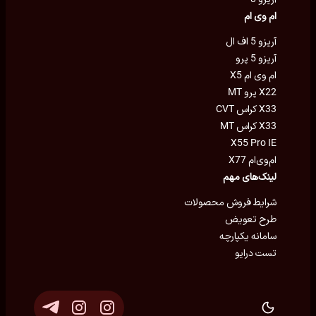
ام وی ام
آریزو 5 اف ال
آریزو 5 پرو
ام وی ام X5
X22 پرو MT
X33 کراس CVT
X33 کراس MT
X55 Pro IE
ام‌وی‌ام X77
لینک‌های مهم
شرایط فروش محصولات
طرح تعویض
سامانه یکپارچه
تست درایو