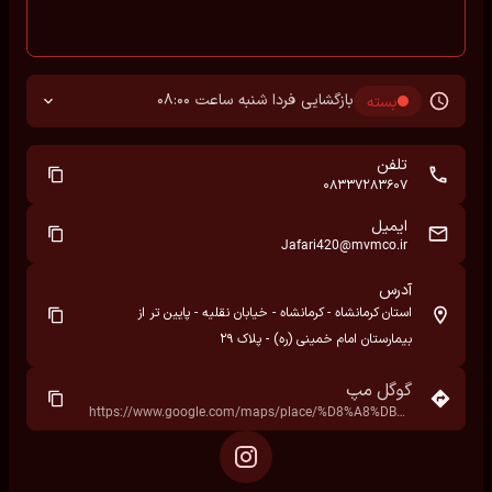
بازگشایی فردا شنبه ساعت 08:00
بسته
تلفن
08337283607
ایمیل
Jafari420@mvmco.ir
آدرس
استان کرمانشاه - کرمانشاه - خیابان نقلیه - پایین تر از
بیمارستان امام خمینی (ره) - پلاک ۲۹
گوگل مپ
https://www.google.com/maps/place/%D8%A8%DB%8C%D9%85%D8%A7%D8%B1%D8%B3%D8%AA%D8%A7%D9%86+%D8%A7%D9%85%D8%A7%D9%85+%D8%AE%D9%85%DB%8C%D9%86%DB%8C%E2%80%AD/@34.3128433,47.0536748,17z/data=!3m1!4b1!4m6!3m5!1s0x3ffaee7401ced051:0x2f2cf86c8ecdced8!8m2!3d34.3128433!4d47.0536748!16s%2Fg%2F11gxssf06j