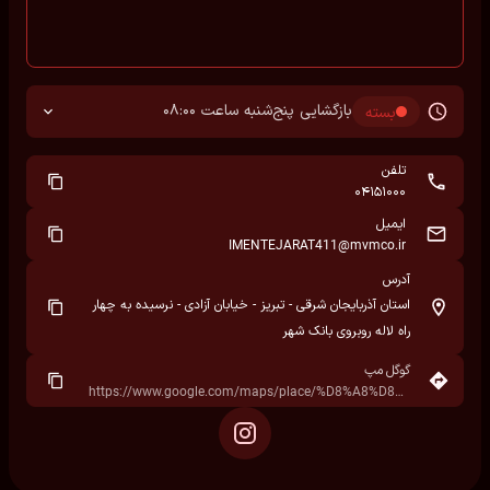
بازگشایی پنج‌شنبه ساعت 08:00
بسته
تلفن
04151000
ایمیل
IMENTEJARAT411@mvmco.ir
آدرس
استان آذربایجان شرقی - تبریز - خیابان آزادی - نرسیده به چهار
راه لاله روبروی بانک شهر
گوگل مپ
https://www.google.com/maps/place/%D8%A8%D8%A7%D9%86%DA%A9+%D8%B4%D9%87%D8%B1%E2%80%AD/@38.0580562,46.2650355,17z/data=!3m1!4b1!4m6!3m5!1s0x401a0ffec67c2727:0xde8f1025d8d1858c!8m2!3d38.0580562!4d46.2650355!16s%2Fg%2F1hf1k5_s0