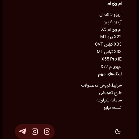
ام وی ام
آریزو 5 اف ال
آریزو 5 پرو
ام وی ام X5
X22 پرو MT
X33 کراس CVT
X33 کراس MT
X55 Pro IE
ام‌وی‌ام X77
لینک‌های مهم
شرایط فروش محصولات
طرح تعویض
سامانه یکپارچه
تست درایو
توسعه و پشتیبانی
Eron