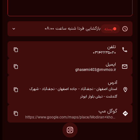
بازگشایی فردا شنبه ساعت 08:00
بسته
تلفن
03142235020
ایمیل
ghasemi403@mvmco.ir
آدرس
استان اصفهان - نجف‌آباد - جاده اصفهان - نجف‌آباد - شهرک
گلدشت - نبش بلوار ابوذر
گوگل مپ
https://www.google.com/maps/place/Modiran+khodro+403/@32.6280311,51.4486234,17z/data=!3m1!4b1!4m6!3m5!1s0x3fbc2d8f21e399b3:0x6e901ec1ba051c2f!8m2!3d32.6280311!4d51.4486234!16s%2Fg%2F11llwq3d10