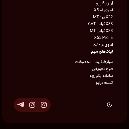
آریزو 5 پرو
ام وی ام X5
X22 پرو MT
X33 کراس CVT
X33 کراس MT
X55 Pro IE
ام‌وی‌ام X77
لینک‌های مهم
شرایط فروش محصولات
طرح تعویض
سامانه یکپارچه
تست درایو
توسعه و پشتیبانی
Eron