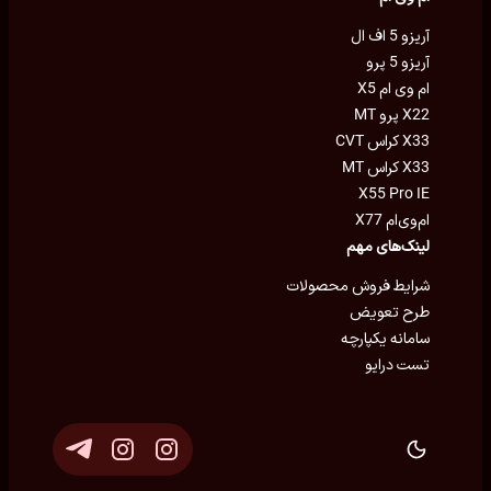
آریزو 5 اف ال
آریزو 5 پرو
ام وی ام X5
X22 پرو MT
X33 کراس CVT
X33 کراس MT
X55 Pro IE
ام‌وی‌ام X77
لینک‌های مهم
شرایط فروش محصولات
طرح تعویض
سامانه یکپارچه
تست درایو
توسعه و پشتیبانی
Eron