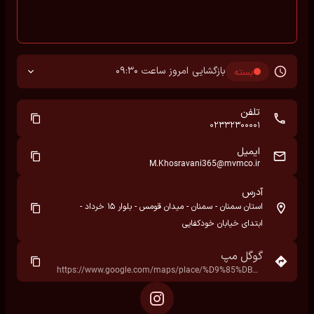
بازگشایی امروز ساعت 09:30
بسته
تلفن
02332300001
ایمیل
M.Khosravani365@mvmco.ir
آدرس
استان سمنان - سمنان - میدان قومس - بلوار ۱۵ خرداد -
ابتدای خیابان خودکفایی
گوگل مپ
https://www.google.com/maps/place/%D9%85%DB%8C%D8%AF%D8%A7%D9%86+%D9%82%D9%88%D9%85%D8%B3%E2%80%AD/data=!4m7!3m6!1s0x3f9a4d0025965eb9:0x959f1514f2cb5c12!8m2!3d35.5589749!4d53.3447435!16s%2Fg%2F11w960t512!19sChIJuV6WJQBNmj8RElzL8hQVn5U?hl=fa&rclk=1