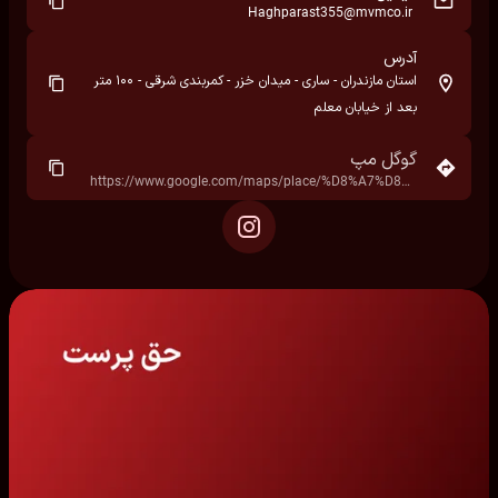
Haghparast355@mvmco.ir
آدرس
استان مازندران - ساری - میدان خزر - کمربندی شرقی - ۱۰۰ متر
بعد از خیابان معلم
گوگل مپ
https://www.google.com/maps/place/%D8%A7%D8%B3%D8%AA%D8%A7%D9%86+%D9%85%D8%A7%D8%B2%D9%86%D8%AF%D8%B1%D8%A7%D9%86%D8%8C+%D8%B3%D8%A7%D8%B1%DB%8C%D8%8C+%D9%85%DB%8C%D8%AF%D8%A7%D9%86+%D8%AE%D8%B2%D8%B1%D8%8C+%D8%A7%DB%8C%D8%B1%D8%A7%D9%86%E2%80%AD/@36.5840344,53.0624738,17z/data=!3m1!4b1!4m6!3m5!1s0x3f851541331e74c7:0x38b30ecde915b38!8m2!3d36.5840344!4d53.0624738!16s%2Fg%2F1tg9r4yx?hl=fa