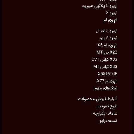
آریزو 8 پلاگین هیبرید
آریزو 8
ام وی ام
آریزو 5 اف ال
آریزو 5 پرو
ام وی ام X5
X22 پرو MT
X33 کراس CVT
X33 کراس MT
X55 Pro IE
ام‌وی‌ام X77
لینک‌های مهم
شرایط فروش محصولات
طرح تعویض
سامانه یکپارچه
تست درایو