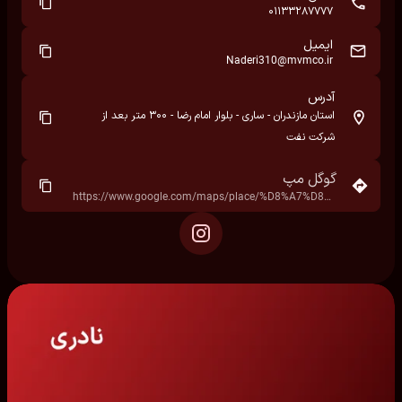
01133287777
ایمیل
Naderi310@mvmco.ir
آدرس
استان مازندران - ساری - بلوار امام رضا - ۳۰۰ متر بعد از
شرکت نفت
گوگل مپ
https://www.google.com/maps/place/%D8%A7%D8%B3%D8%AA%D8%A7%D9%86+%D9%85%D8%A7%D8%B2%D9%86%D8%AF%D8%B1%D8%A7%D9%86%D8%8C+%D8%B3%D8%A7%D8%B1%DB%8C%D8%8C+%D8%A8%D9%84%D9%88%D8%A7%D8%B1+%D8%A7%D9%85%D8%A7%D9%85+%D8%B1%D8%B6%D8%A7%D8%8C+%D8%A7%DB%8C%D8%B1%D8%A7%D9%86%E2%80%AD/@36.5639077,53.1027187,17z/data=!3m1!4b1!4m6!3m5!1s0x3f853e36a01d3265:0x13f5eea2d71f86a5!8m2!3d36.5639077!4d53.1027187!16s%2Fg%2F1tx13vtn?hl=fa