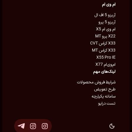
ام وی ام
آریزو 5 اف ال
آریزو 5 پرو
ام وی ام X5
X22 پرو MT
X33 کراس CVT
X33 کراس MT
X55 Pro IE
ام‌وی‌ام X77
لینک‌های مهم
شرایط فروش محصولات
طرح تعویض
سامانه یکپارچه
تست درایو