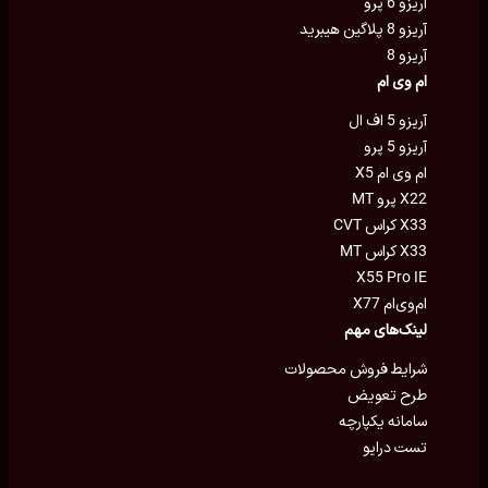
آریزو 6 پرو
آریزو 8 پلاگین هیبرید
آریزو 8
ام وی ام
آریزو 5 اف ال
آریزو 5 پرو
ام وی ام X5
X22 پرو MT
X33 کراس CVT
X33 کراس MT
X55 Pro IE
ام‌وی‌ام X77
لینک‌های مهم
شرایط فروش محصولات
طرح تعویض
سامانه یکپارچه
تست درایو