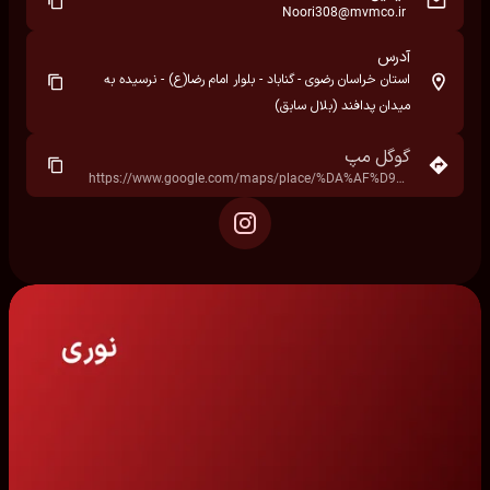
Noori308@mvmco.ir
آدرس
استان خراسان رضوی - گناباد - بلوار امام رضا(ع) - نرسیده به
میدان پدافند (بلال سابق)
گوگل مپ
https://www.google.com/maps/place/%DA%AF%D9%86%D8%A7%D8%A8%D8%A7%D8%AF+%D9%85%DB%8C%D8%AF%D8%A7%D9%86+%D8%A7%D9%85%D8%A7%D9%85+%D8%B1%D8%B6%D8%A7+%D8%A8%D9%84%D9%88%D8%A7%D8%B1+%DA%A9%D8%A7%D9%85%DB%8C%D9%88%D9%86%D8%AF%D8%A7%D8%B1%D8%A7%D9%86%E2%80%AD/data=!4m7!3m6!1s0x3f121f003aad40ab:0x4b664ef6be384e93!8m2!3d34.3529659!4d58.6837748!16s%2Fg%2F11yb7gqkjz!19sChIJq0CtOgAfEj8Rk044vvZOZks?hl=fa&rclk=1