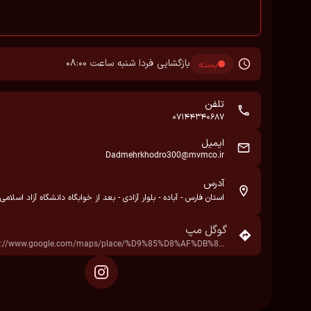
بازگشایی فردا شنبه ساعت 08:00
بسته
تلفن
07144340687
ایمیل
Dadmehrkhodro300@mvmco.ir
آدرس
استان فارس - آباده - بلوار آزادی - بعد از خوابگاه دانشگاه آزاد اسلامی
گوگل مپ
https://www.google.com/maps/place/%D9%85%D8%AF%DB%8C%D8%B1%D8%A7%D9%86+%D8%AE%D9%88%D8%AF%D8%B1%D9%88+%D8%A2%D8%A8%D8%A7%D8%AF%D9%87%28%DA%A9%D8%AF%DB%B3%DB%B0%DB%B0%29%E2%80%AD/data=!4m7!3m6!1s0x3fb001395e91a7d1:0x57a987d941fb30bd!8m2!3d31.181857!4d52.6309517!16s%2Fg%2F11srrd79s1!19sChIJ0aeRXjkBsD8RvTD7QdmHqVc?hl=fa&rclk=1