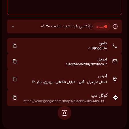
بازگشایی فردا شنبه ساعت 08:30
بسته
تلفن
01144155260
ایمیل
Sadrzadeh290@mvmco.ir
آدرس
استان مازندران - آمل - خیابان طالقانی - روبروی اباذر ۲۹
گوگل مپ
https://www.google.com/maps/place/%D8%A8%D9%84%D9%88%D8%A7%D8%B1+%D8%B7%D8%A7%D9%84%D9%82%D8%A7%D9%86%DB%8C%E2%80%AD/data=!4m7!3m6!1s0x3f8fa300198f2149:0x976b0b3ea93f69b6!8m2!3d36.4604892!4d52.3544931!16s%2Fg%2F11wtpfpl4l!19sChIJSSGPGQCjjz8Rtmk_qT4La5c?hl=fa&rclk=1