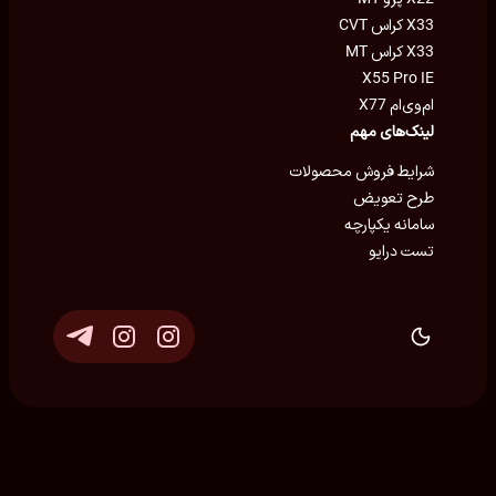
X33 کراس CVT
X33 کراس MT
X55 Pro IE
ام‌وی‌ام X77
لینک‌های مهم
شرایط فروش محصولات
طرح تعویض
سامانه یکپارچه
تست درایو
توسعه و پشتیبانی
Eron