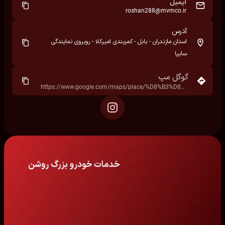
ایمیل
roshan288@mvmco.ir
آدرس
استان مازندران - بابل - کمربندی امیرکلا - روبروی نمایندگی
سایپا
گوگل مپ
https://www.google.com/maps/place/%D8%B3%D8%A7%DB%8C%D9%BE%D8%A7%E2%80%AD/data=!4m7!3m6!1s0x3f8f87a6769b5b4b:0x2bab2d74bc0aa73c!8m2!3d36.6091311!4d52.6724079!16s%2Fg%2F11b7m96bdc!19sChIJS1ubdqaHjz8RPKcKvHQtqys?hl=fa&rclk=1