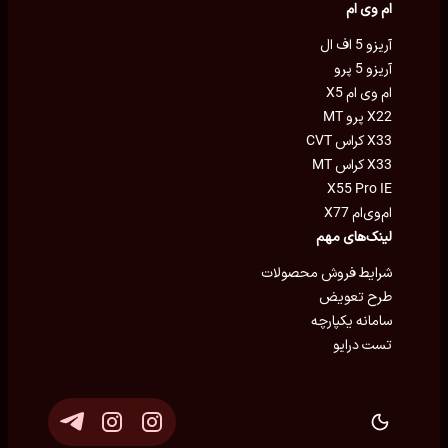
ام وی ام
آریزو 5 اف ال
آریزو 5 پرو
ام وی ام X5
X22 پرو MT
X33 کراس CVT
X33 کراس MT
X55 Pro IE
ام‌وی‌ام X77
لینک‌های مهم
شرایط فروش محصولات
طرح تعویض
سامانه یکپارچه
تست درایو
توسعه و پشتیبانی
Eron