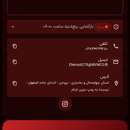
بازگشایی پنج‌شنبه ساعت 08:00
بسته
تلفن
03834239280
ایمیل
Etemadi278@MVMCO.IR
آدرس
استان چهارمحال و بختیاری - بروجن - ابتدای جاده اصفهان -
نرسیده به پمپ بنزین ایتام