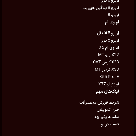
آریزو 6 پرو
آریزو 8 پلاگین هیبرید
آریزو 8
ام وی ام
آریزو 5 اف ال
آریزو 5 پرو
ام وی ام X5
X22 پرو MT
X33 کراس CVT
X33 کراس MT
X55 Pro IE
ام‌وی‌ام X77
لینک‌های مهم
شرایط فروش محصولات
طرح تعویض
سامانه یکپارچه
تست درایو