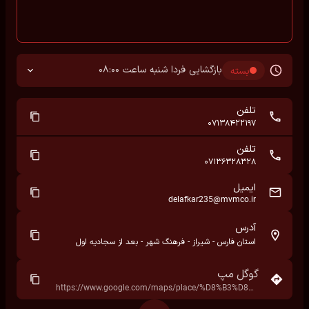
بازگشایی فردا شنبه ساعت 08:00
بسته
تلفن
07138422197
تلفن
07136328328
ایمیل
delafkar235@mvmco.ir
آدرس
استان فارس - شیراز - فرهنگ شهر - بعد از سجادیه اول
گوگل مپ
https://www.google.com/maps/place/%D8%B3%D8%AC%D8%A7%D8%AF%DB%8C%D9%87+%D8%AF%D9%88%D9%85%E2%80%AD/@29.6699528,52.4554548,17z/data=!3m1!4b1!4m6!3m5!1s0x3fb210d7c4934467:0x5a743fcb87634302!8m2!3d29.6699528!4d52.4554548!16s%2Fg%2F1ptwns9mn