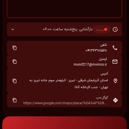
بازگشایی پنج‌شنبه ساعت 08:00
بسته
تلفن
04136378568
ایمیل
monif217@mvmco.ir
آدرس
استان آذربایجان شرقی - تبریز - کیلومتر سوم جاده تبریز به
تهران - جنب کارخانه آناتا
گوگل مپ
https://www.google.com/maps/place/%DA%AF%D8%B1%D9%88%D9%87+%D8%B5%D9%86%D8%B9%D8%AA%DB%8C+%D9%86%D8%AC%D8%A7%D8%AA%DB%8C+%D8%A2%D9%86%D8%A7%D8%AA%D8%A7%E2%80%AD/data=!4m7!3m6!1s0x401a1972646d63ff:0xfe8c8a8a871391a8!8m2!3d38.0322593!4d46.4176418!16s%2Fg%2F1tdsh7xm!19sChIJ_2NtZHIZGkARqJETh4qKjP4?hl=fa&rclk=1