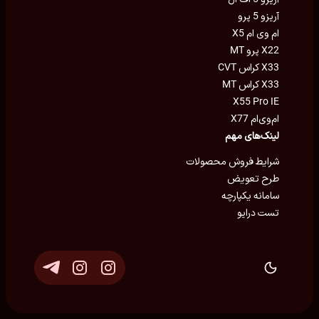
آریزو 5 پرو
ام وی ام X5
X22 پرو MT
X33 کراس CVT
X33 کراس MT
X55 Pro IE
ام‌وی‌ام X77
لینک‌های مهم
شرایط فروش محصولات
طرح تعویض
سامانه یکپارچه
تست درایو
توسعه و پشتیبانی
Eron