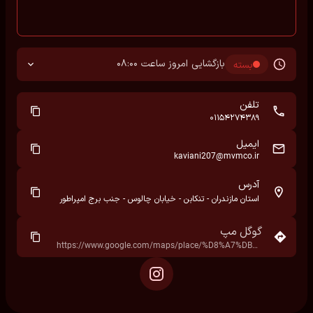
بازگشایی امروز ساعت 08:00
بسته
تلفن
01154274389
ایمیل
kaviani207@mvmco.ir
آدرس
استان مازندران - تنکابن - خیابان چالوس - جنب برج امپراطور
گوگل مپ
https://www.google.com/maps/place/%D8%A7%DB%8C%D8%B3%D8%AA%DA%AF%D8%A7%D9%87+%D8%AA%D9%81%D8%B1%DB%8C%D8%AD%D8%A7%D8%AA+%D8%A2%D8%A8%DB%8C+%D8%A7%D9%85%D9%BE%D8%B1%D8%A7%D8%B7%D9%88%D8%B1%E2%80%AD/data=!4m7!3m6!1s0x3f8b8f614a3d2379:0x5b3c2cac0224b6fc!8m2!3d36.795696!4d50.9184018!16s%2Fg%2F11rgc12_jb!19sChIJeSM9SmGPiz8R_LYkAqwsPFs?hl=fa&rclk=1