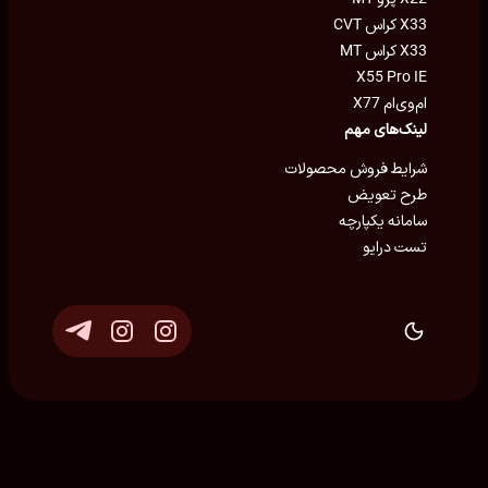
X33 کراس CVT
X33 کراس MT
X55 Pro IE
ام‌وی‌ام X77
لینک‌های مهم
شرایط فروش محصولات
طرح تعویض
سامانه یکپارچه
تست درایو
توسعه و پشتیبانی
Eron