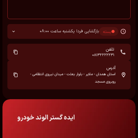
بازگشایی فردا یکشنبه ساعت 08:00
بسته
تلفن
08132222231
آدرس
استان همدان - ملایر - بلوار بعثت - میدان نیروی انتظامی -
روبروی مسجد