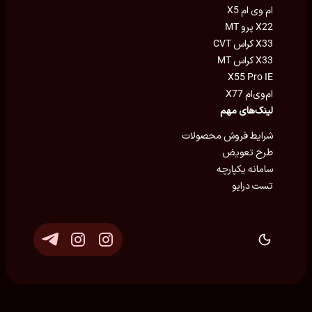
ام وی ام X5
X22 پرو MT
X33 کراس CVT
X33 کراس MT
X55 Pro IE
ام‌وی‌ام X77
لینک‌های مهم
شرایط فروش محصولات
طرح تعویض
سامانه یکپارچه
تست درایو
توسعه و پشتیبانی
Eron