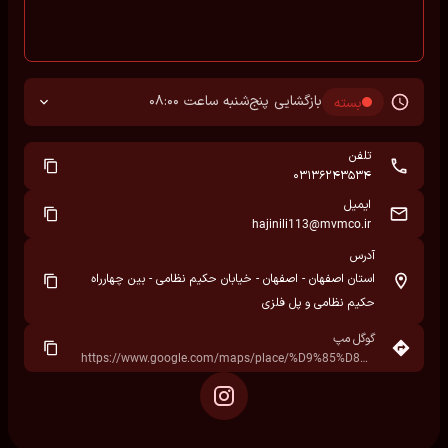
بازگشایی پنج‌شنبه ساعت 08:00
بسته
تلفن
03136243534
ایمیل
hajinili113@mvmco.ir
آدرس
استان اصفهان - اصفهان - خیابان حکیم نظامی - بین چهارراه
حکیم نظامی و پل فلزی
گوگل مپ
https://www.google.com/maps/place/%D9%85%D8%AF%DB%8C%D8%B1%D8%A7%D9%86+%D8%AE%D9%88%D8%AF%D8%B1%D9%88%E2%80%AD/data=!4m7!3m6!1s0x3fbc37f3aab53d95:0xe19b4ef8938453ac!8m2!3d32.6390095!4d51.653536!16s%2Fg%2F11n0ztbygg!19sChIJlT21qvM3vD8RrFOEk_hOm-E?hl=fa&rclk=1